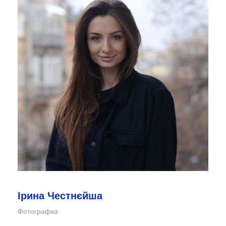
Ірина Честнєйша
Фотографка