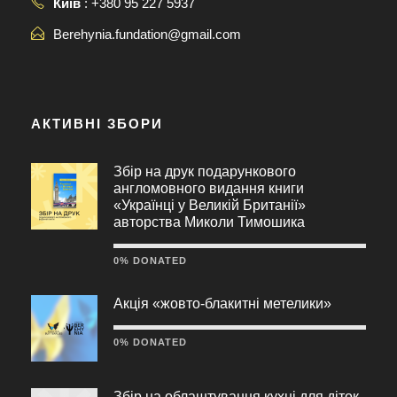
Київ
: +380 95 227 5937
Berehynia.fundation@gmail.com
АКТИВНІ ЗБОРИ
Збір на друк подарункового
англомовного видання книги
«Українці у Великій Британії»
авторства Миколи Тимошика
0% DONATED
Акція «жовто-блакитні метелики»
0% DONATED
Збір на облаштування кухні для діток