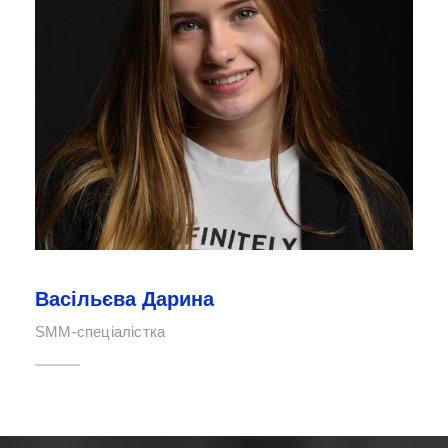
Ірина Честнєйша
Фотографка