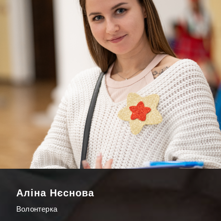
Аліна Нєснова
Волонтерка