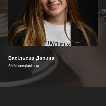
Ірина Честнєйша
Фотографка