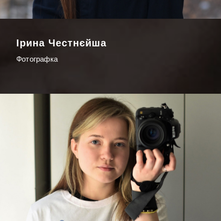
Ірина Честнєйша
Фотографка