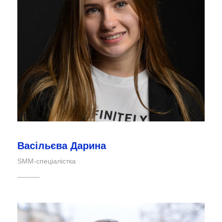
Васільєва Дарина
SMM-спеціалістка