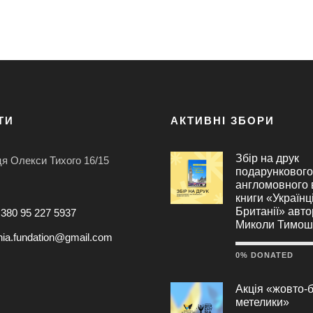
ТИ
АКТИВНІ ЗБОРИ
Збір на друк
ця Олекси Тихого 16/15
подарункового
англомовного
книги «Українц
Британії» авт
+380 95 227 5937
Миколи Тимош
nia.fundation@gmail.com
0% DONATED
Акція «жовто-б
метелики»