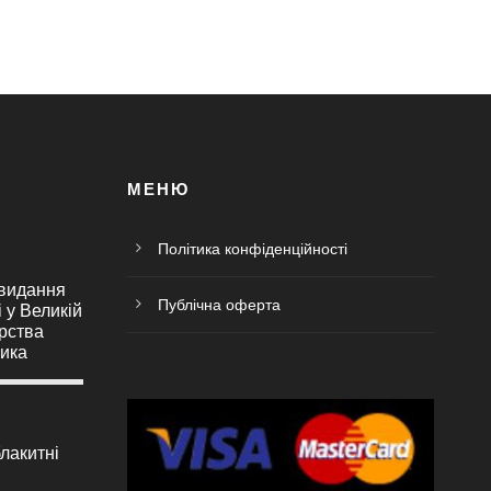
МЕНЮ
Політика конфіденційності
 видання
Публічна оферта
і у Великій
орства
ика
лакитні