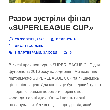
Разом зустріли фінал
«SUPERLEAGUE CUP»
29 ЖОВТНЯ, 2025
BEREHYNIA
UNCATEGORIZED
З ПАРТНЕРАМИ
,
ЗАХОДИ
0
В Києві пройшов турнір SUPERLEAGUE CUP для
футболістів 2016 року народження. Ми незмінно
підтримуємо SUPERLEAGUE СUP та пишаємось
цією співпрацею. Для когось це був перший турнір
— перші справжні перемоги, перші емоції
команди, перші «дай п’ять» і навіть перші
розчарування. Але все це — про досвід, який