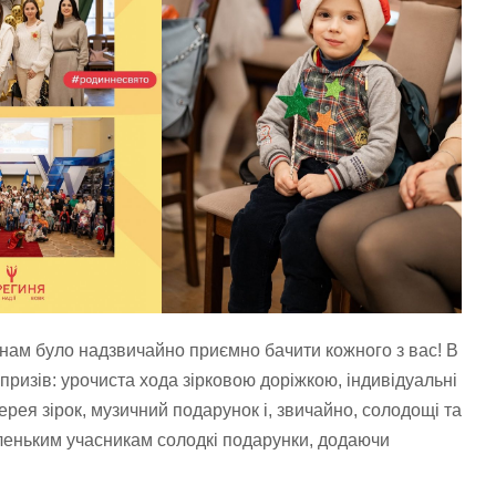
і нам було надзвичайно приємно бачити кожного з вас! В
призів: урочиста хода зірковою доріжкою, індивідуальні
лерея зірок, музичний подарунок і, звичайно, солодощі та
леньким учасникам солодкі подарунки, додаючи