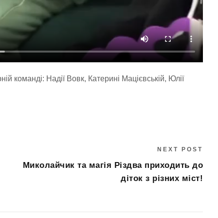
й команді: Надії Вовк, Катерині Мацієвській, Юлії
NEXT POST
Миколайчик та магія Різдва приходить до
діток з різних міст!