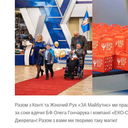
Разом з Конті та Жіночий Рух «ЗА Майбутнє» ми пр
за соки вдячні БФ Олега Гончарука і компанії «ЕКО
Джерела»! Разом з вами ми творимо таку магію!