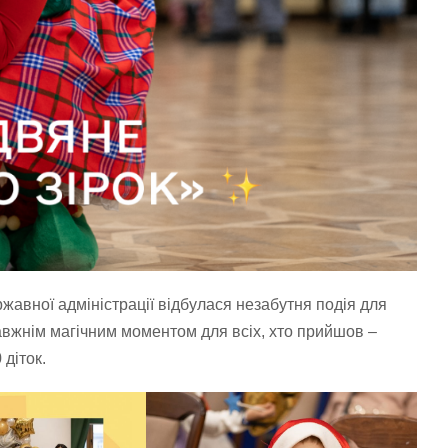
ержавної адміністрації відбулася незабутня подія для
равжнім магічним моментом для всіх, хто прийшов –
 діток.