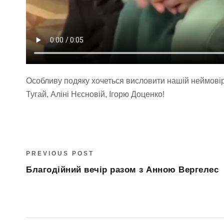
Особливу подяку хочеться висловити нашій неймовірні
Тугай, Аліні Нєсновій, Ігорю Доценко!
PREVIOUS POST
Благодійний вечір разом з Анною Вергелес