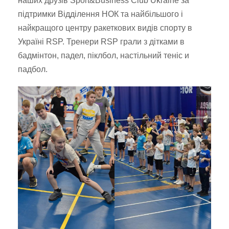
наших друзів Sport&Business Club Ukraine за
підтримки Відділення НОК та найбільшого і
найкращого центру ракеткових видів спорту в
Україні RSP. Тренери RSP грали з дітками в
бадмінтон, падел, піклбол, настільний теніс и
падбол.