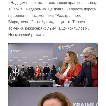
«Над цим проєктом я з командою працював понад
10 років. І недаремно. Це довга і непроста дорога
повернення письменників “Розстріляного
Відродження” із небуття», — цитата Тараса
Томенка, режисера фільму «Будинок “Слово”.
Нескінчений роман».