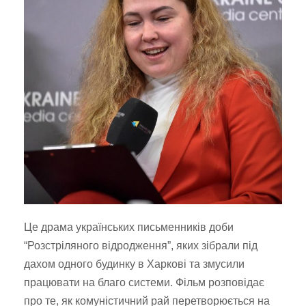
Це драма українських письменників доби
“Розстріляного відродження”, яких зібрали під
дахом одного будинку в Харкові та змусили
працювати на благо системи. Фільм розповідає
про те, як комуністичний рай перетворюється на