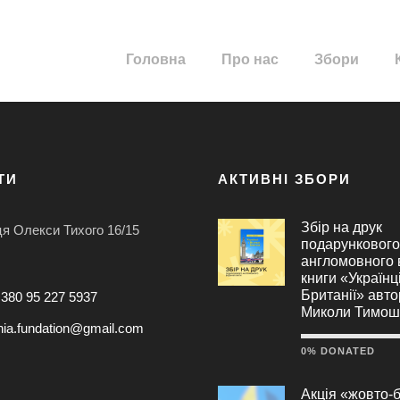
Головна
Про нас
Збори
ТИ
АКТИВНІ ЗБОРИ
Збір на друк
ця Олекси Тихого 16/15
подарункового
англомовного
книги «Українц
Британії» авт
+380 95 227 5937
Миколи Тимош
nia.fundation@gmail.com
0% DONATED
Акція «жовто-б