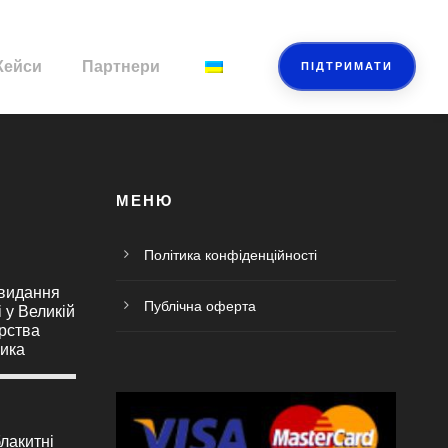
Кейси
Партнери
ПІДТРИМАТИ
МЕНЮ
Політика конфіденційності
 видання
Публічна оферта
і у Великій
орства
ика
лакитні