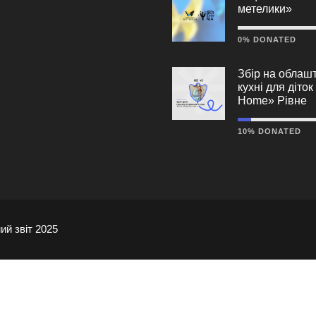
метелики»
0% DONATED
Збір на облаш
кухні для діто
Home» Рівне
10% DONATED
ий звіт 2025