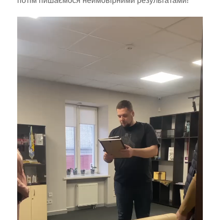
потім пишаємося неймовірними результатами!